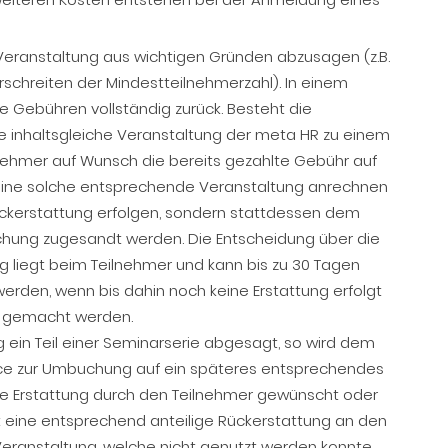
 Veranstaltung aus wichtigen Gründen abzusagen (z.B.
rschreiten der Mindestteilnehmerzahl). In einem
te Gebühren vollständig zurück. Besteht die
ine inhaltsgleiche Veranstaltung der meta HR zu einem
nehmer auf Wunsch die bereits gezahlte Gebühr auf
eine solche entsprechende Veranstaltung anrechnen
ckerstattung erfolgen, sondern stattdessen dem
chung zugesandt werden. Die Entscheidung über die
liegt beim Teilnehmer und kann bis zu 30 Tagen
erden, wenn bis dahin noch keine Erstattung erfolgt
nd gemacht werden.
ein Teil einer Seminarserie abgesagt, so wird dem
nce zur Umbuchung auf ein späteres entsprechendes
ne Erstattung durch den Teilnehmer gewünscht oder
gt eine entsprechend anteilige Rückerstattung an den
Veranstaltung, welche nicht genutzt werden konnte.