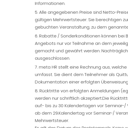
Informationen.
5. Alle angegebenen Preise sind Netto-Preise
gültigen Mehrwertsteuer. Sie berechtigen 
gebuchten Veranstaltung, zu dem genannte
6. Rabatte / Sonderkonditionen können bei 
Angebots nur vor Teilnahme an dem jeweilig
gemacht und gewährt werden. Nachträglich
ausgeschlossen.
7. meta HR stellt eine Rechnung aus, welche
umfasst. Sie dient dem Teilnehmer als Quit
Dokumentation einer erfolgten Überweisung
8. Rücktritte von erfolgten Anmeldungen (ega
werden nur schriftlich akzeptiert.Die Rücktri
auf:- bis zu 30 Kalendertagen vor Seminar-/ 
ab dem 29.Kalendertag vor Seminar-/ Veranst
Mehrwertsteuer.
Es gilt das Datum des Poststempels. Keine 