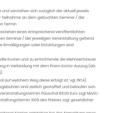
 und verstehen sich zuzüglich der aktuell jeweils
zur Teilnahme an dem gebuchten Seminar / der
n Termin.
Bestehen eines entsprechend veröffentlichten
en Seminar / der jeweiligen Veranstaltung geltend
e Ermäßigungen oder Erstattungen sind
 alle Kosten und zu entrichtende die Mehrwertsteuer
tung in Verbindung mit dem Ihrem Konto-Auszug (als
).
l auf welchem Weg diese erfolgt ist, vgl. Pkt.4)
ttsgebühren sind zeitlich gestaffelt und belaufen sich
Veranstaltungstermin: Pauschal 85,00 Euro zzgl. MwSt.-
altungstermin: 100% des Preises zzgl. gesetzlicher
weiteren Kosten entstehen bei der Anmeldung eines