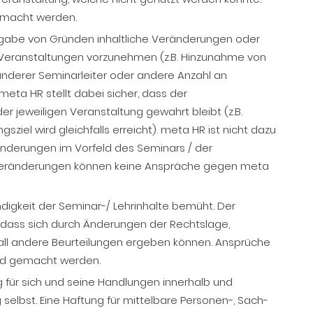
emacht werden.
Angabe von Gründen inhaltliche Veränderungen oder
Veranstaltungen vorzunehmen (z.B. Hinzunahme von
erer Seminarleiter oder andere Anzahl an
meta HR stellt dabei sicher, dass der
r jeweiligen Veranstaltung gewahrt bleibt (z.B.
sziel wird gleichfalls erreicht). meta HR ist nicht dazu
ränderungen im Vorfeld des Seminars / der
n Veränderungen können keine Anspräche gegen meta
ändigkeit der Seminar-/ Lehrinhalte bemüht. Der
 dass sich durch Änderungen der Rechtslage,
lfall andere Beurteilungen ergeben können. Ansprüche
nd gemacht werden.
g für sich und seine Handlungen innerhalb und
selbst. Eine Haftung für mittelbare Personen-, Sach-