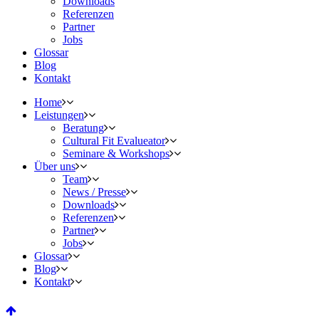
Downloads
Referenzen
Partner
Jobs
Glossar
Blog
Kontakt
Home
Leistungen
Beratung
Cultural Fit Evalueator
Seminare & Workshops
Über uns
Team
News / Presse
Downloads
Referenzen
Partner
Jobs
Glossar
Blog
Kontakt