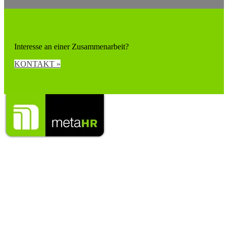
Interesse an einer Zusammenarbeit?
KONTAKT »
Strategien für Recruiting & Employer Branding
Wir machen Sie unvergleichlich fit für den Wettbewerb um die
Talente!
meta HR Unternehmensberatung GmbH
Tel: ++49 (0) 30 - 3980 29-00
Fax: ++49 (0) 30 - 3980 29-02
eMail: info[at]metaHR[dot]de
Folgen Sie meta HR: